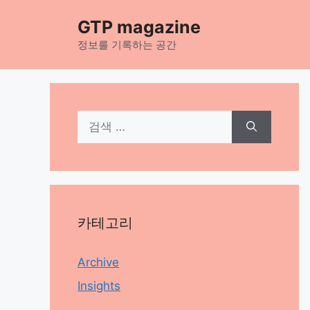
컨
GTP magazine
텐
츠
정보를 기록하는 공간
로
건
너
뛰
검
기
색:
카테고리
Archive
Insights