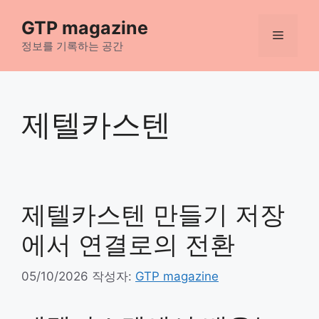
컨
GTP magazine
텐
메
츠
정보를 기록하는 공간
로
뉴
건
너
제텔카스텐
뛰
기
제텔카스텐 만들기 저장
에서 연결로의 전환
05/10/2026
작성자:
GTP magazine