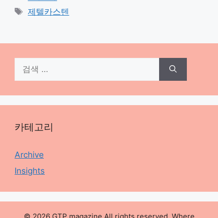
테
태
제텔카스텐
고
그
리
검
색:
카테고리
Archive
Insights
© 2026 GTP magazine All rights reserved. Where